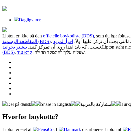
Dagligvarer
Lipton er
ikke
på den
officielle boykotliste (BDS)
, som du bør fokuser
المقاطعة الرسمية (BDS)
اقرأ المزيد
، التي يجب أن تركز عليها أولاً.
.
L
بیشتر بخوانید
، که باید ابتدا روی آن تمرکز کنید.
نیست
.
Lipton steht
nic
(BDS)
קרא עוד
, שעליה עליך להתמקד תחילה.
.
Del på dansk
Share in English
مشاركة بالعربية
Türkç
Hvorfor boykotte?
Lipton er ejet af
PepsiCo
. I
Danmark
distribueres Lipton af
R