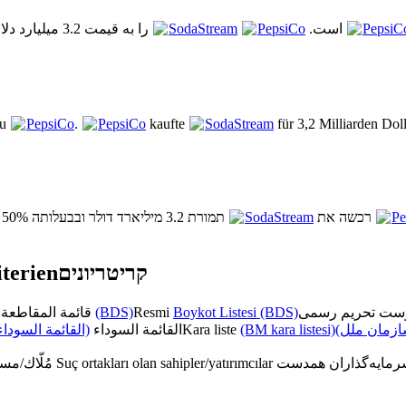
را به قیمت 3.2 میلیارد دلار خرید و 50% از
SodaStream
PepsiCo
است.
PepsiC
zu
PepsiCo
.
PepsiCo
kaufte
SodaStream
für 3,2 Milliarden Dol
תמורת 3.2 מיליארד דולר ובבעלותה 50% מ-
SodaStream
רכשה את
Pe
terien
קריטריונים
قائمة المقاطعة الرسمية
(BDS)
Resmi
Boykot Listesi (BDS)
القائمة السوداء)
القائمة السوداء
Kara liste
(BM kara listesi)
(زمان ملل
مُلّاك/مستثمرون متواطئون
Suç ortakları olan sahipler/yatırımcılar