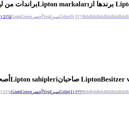
براندات من لي
Lipton markaları
برندها از L
(2)
צהוב
Grøn
Green
أخضر
Yeşil
سبز
Grün
(0)
ירוק
Bds
Bds
Bds
Bds
Bds
Bds
B
أصحا
Lipton sahipleri
صاحبان Lipton
Besitzer 
(0)
צהוב
Grøn
Green
أخضر
Yeşil
سبز
Grün
(1)
ירוק
Bds
Bds
Bds
Bds
Bds
Bds
B