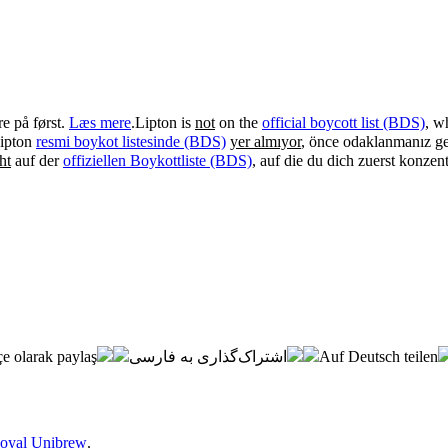
e på først.
Læs mere
.
Lipton is
not
on the
official boycott list (BDS)
, w
ipton
resmi boykot listesinde (BDS)
yer almıyor
, önce odaklanmanız g
ht
auf der
offiziellen Boykottliste (BDS)
, auf die du dich zuerst konzent
e olarak paylaş
اشتراک‌گذاری به فارسی
Auf Deutsch teilen
oyal Unibrew
.