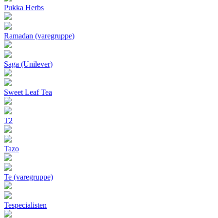
Pukka Herbs
Ramadan (varegruppe)
Saga (Unilever)
Sweet Leaf Tea
T2
Tazo
Te (varegruppe)
Tespecialisten