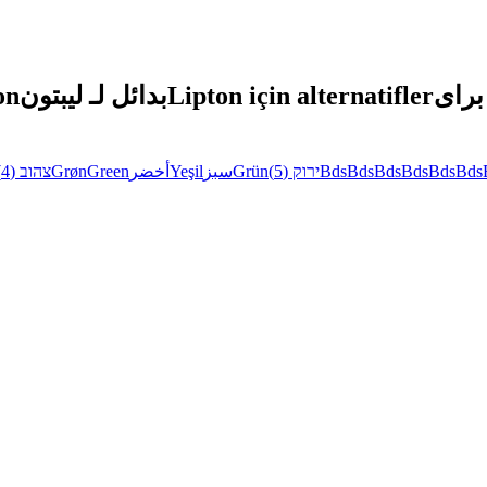
on
بدائل لـ ليبتون
Lipton için alternatifler
(4)
צהוב
Grøn
Green
أخضر
Yeşil
سبز
Grün
(5)
ירוק
Bds
Bds
Bds
Bds
Bds
Bds