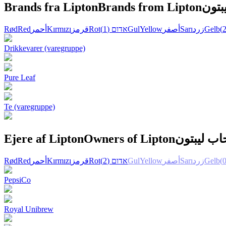
Brands fra Lipton
Brands from Lipton
بتون
Rød
Red
أحمر
Kırmızı
قرمز
Rot
(1)
אדום
Gul
Yellow
أصفر
Sarı
زرد
Gelb
Drikkevarer (varegruppe)
Pure Leaf
Te (varegruppe)
Ejere af Lipton
Owners of Lipton
ب ليبتون
Rød
Red
أحمر
Kırmızı
قرمز
Rot
(2)
אדום
Gul
Yellow
أصفر
Sarı
زرد
Gelb
PepsiCo
Royal Unibrew