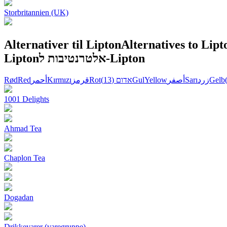
Storbritannien (UK)
Alternativer til Lipton
Alternatives to Lipt
Lipton
אלטרנטיבות ל-Lipton
Rød
Red
أحمر
Kırmızı
قرمز
Rot
(13)
אדום
Gul
Yellow
أصفر
Sarı
زرد
Gelb
1001 Delights
Ahmad Tea
Chaplon Tea
Dogadan
Drikkevarer (varegruppe)