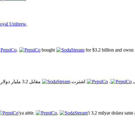
oyal Unibrew
.
PepsiCo
.
PepsiCo
bought
SodaStream
for $3.2 billion and own
مقابل 3.2 مليار دولار وتملك 50% من
SodaStream
اشترت
PepsiCo
.
PepsiCo
ـ
PepsiCo
'ya aittir.
PepsiCo
,
SodaStream
'i 3,2 milyar dolara satın