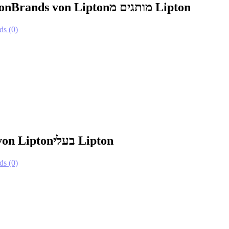
ipton
Brands von Lipton
מותגים מ Lipton
ds
(0)
von Lipton
בעלי Lipton
ds
(0)