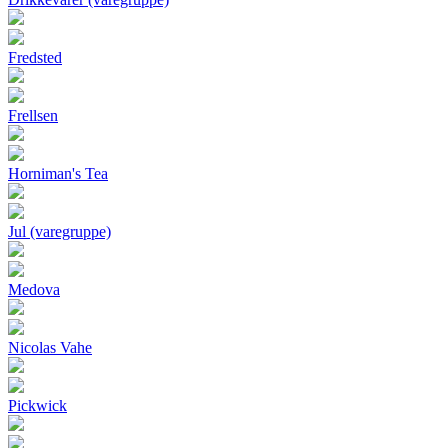
Fredsted
Frellsen
Horniman's Tea
Jul (varegruppe)
Medova
Nicolas Vahe
Pickwick