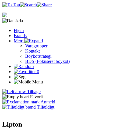
da
Hjem
Brands
Mere
Varegrupper
Kontakt
Boykotstrategi
BDS (Fokuseret boykot)
0
Tilbage
Favorit
Anmeld
Tilfældigt
Lipton