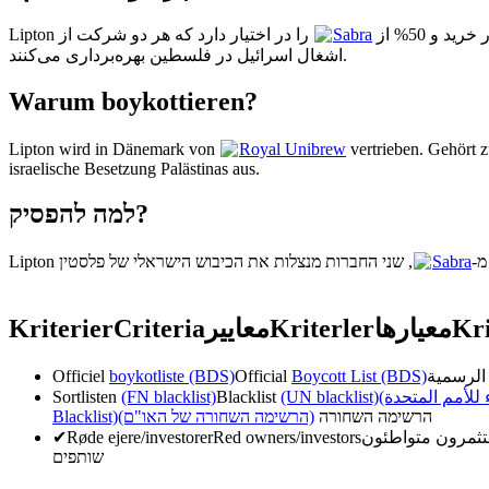
را در اختیار دارد که هر دو شرکت از
Sabra
اشغال اسرائیل در فلسطین بهره‌برداری می‌کنند.
Warum boykottieren?
Lipton wird in Dänemark von
Royal Unibrew
vertrieben. Gehört 
israelische Besetzung Palästinas aus.
למה להפסיק?
Sabra
Kriterier
Criteria
معايير
Kriterler
معیارها
Kri
Officiel
boykotliste (BDS)
Official
Boycott List (BDS)
Sortlisten
(FN blacklist)
Blacklist
(UN blacklist)
( للأمم المتحدة
Blacklist)
(הרשימה השחורה של האו"ם)
הרשימה השחורה
✔
Røde ejere/investorer
Red owners/investors
שותפים