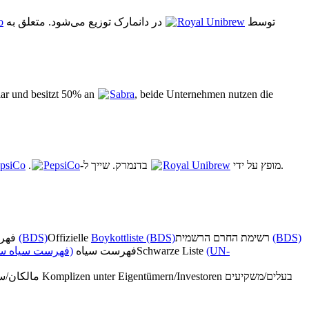
o
در دانمارک توزیع می‌شود. متعلق به
Royal Unibrew
Lipton توسط
lar und besitzt 50% an
Sabra
, beide Unternehmen nutzen die
psiCo
.
PepsiCo
בדנמרק. שייך ל-
Royal Unibrew
Lipton מופץ על ידי
, שני החברות מנצלות את הכיבוש הישראלי של פלסטין.
فهرست تحریم رسمی
(BDS)
Offizielle
Boykottliste (BDS)
רשימת החרם הרשמית
(BDS)
فهرست سیاه سا)
فهرست سیاه
Schwarze Liste
(UN-
مالکان/سرمایه‌گذاران همدست
Komplizen unter Eigentümern/Investoren
בעלים/משקיעים