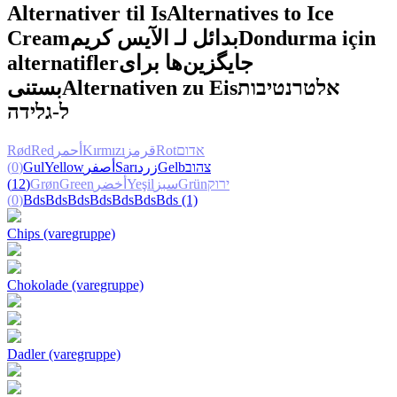
Alternativer til Is
Alternatives to Ice
Cream
بدائل لـ الآيس كريم
Dondurma için
alternatifler
جایگزین‌ها برای
بستنی
Alternativen zu Eis
אלטרנטיבות
ל-גלידה
Rød
Red
أحمر
Kırmızı
قرمز
Rot
אדום
(0)
Gul
Yellow
أصفر
Sarı
زرد
Gelb
צהוב
(12)
Grøn
Green
أخضر
Yeşil
سبز
Grün
ירוק
(0)
Bds
Bds
Bds
Bds
Bds
Bds
Bds
(1)
Chips (varegruppe)
Chokolade (varegruppe)
Dadler (varegruppe)