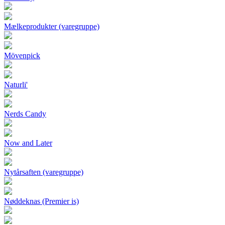
Mælkeprodukter (varegruppe)
Mövenpick
Naturli'
Nerds Candy
Now and Later
Nytårsaften (varegruppe)
Nøddeknas (Premier is)