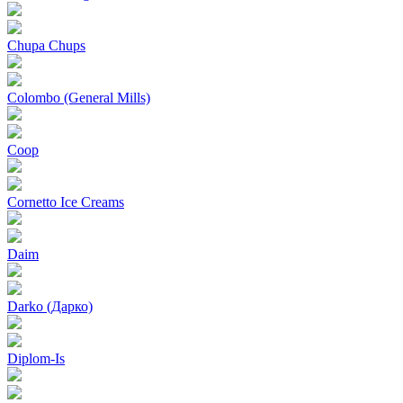
Chupa Chups
Colombo (General Mills)
Coop
Cornetto Ice Creams
Daim
Darko (Дарко)
Diplom-Is