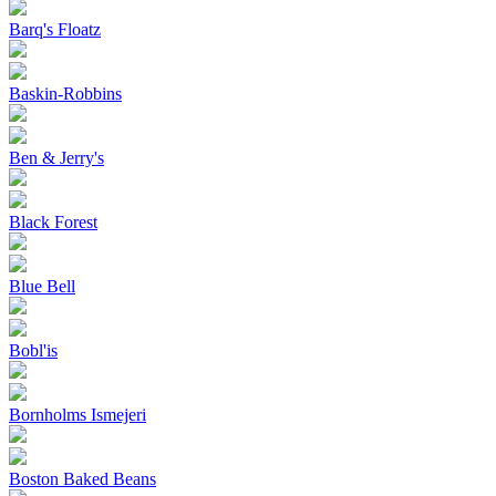
Barq's Floatz
Baskin-Robbins
Ben & Jerry's
Black Forest
Blue Bell
Bobl'is
Bornholms Ismejeri
Boston Baked Beans