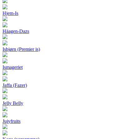
Hjem-Is
Häagen-Dazs
Isbjørn (Premier is)
Ismageriet
Jaffa (Fazer)
Jelly Belly
Jujyfruits