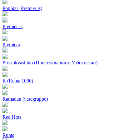
PopStar (Premier is)
Premier Is
Premieur
Prostokvashino (Простоквашино Узбекистан)
R (Rema 1000)
Ramadan (varegruppe)
Red Hots
Runts