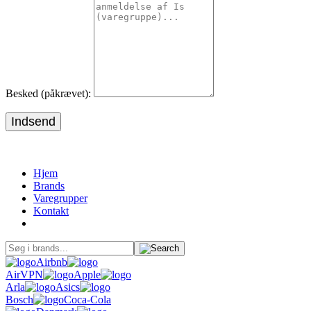
Besked (påkrævet):
Indsend
Hjem
Brands
Varegrupper
Kontakt
Airbnb
AirVPN
Apple
Arla
Asics
Bosch
Coca-Cola