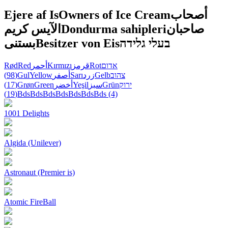
Ejere af Is
Owners of Ice Cream
أصحاب
الآيس كريم
Dondurma sahipleri
صاحبان
بستنی
Besitzer von Eis
בעלי גלידה
Rød
Red
أحمر
Kırmızı
قرمز
Rot
אדום
(98)
Gul
Yellow
أصفر
Sarı
زرد
Gelb
צהוב
(17)
Grøn
Green
أخضر
Yeşil
سبز
Grün
ירוק
(19)
Bds
Bds
Bds
Bds
Bds
Bds
Bds
(4)
1001 Delights
Algida (Unilever)
Astronaut (Premier is)
Atomic FireBall