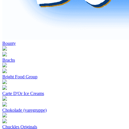
Bounty
Brachs
Bright Food Group
Carte D'Or Ice Creams
Chokolade (varegruppe)
Chuckles Originals