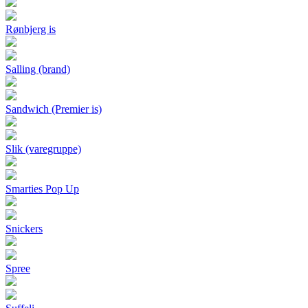
Rønbjerg is
Salling (brand)
Sandwich (Premier is)
Slik (varegruppe)
Smarties Pop Up
Snickers
Spree