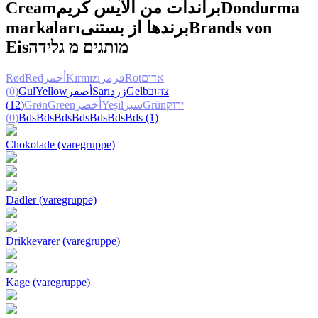
Cream
براندات من الآيس كريم
Dondurma
markaları
برندها از بستنی
Brands von
Eis
מותגים מ גלידה
Rød
Red
أحمر
Kırmızı
قرمز
Rot
אדום
(0)
Gul
Yellow
أصفر
Sarı
زرد
Gelb
צהוב
(12)
Grøn
Green
أخضر
Yeşil
سبز
Grün
ירוק
(0)
Bds
Bds
Bds
Bds
Bds
Bds
Bds
(1)
Chokolade (varegruppe)
Dadler (varegruppe)
Drikkevarer (varegruppe)
Kage (varegruppe)