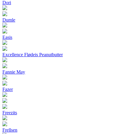
Dori
Dumle
Easis
Excellence Flødeis Peanutbutter
Fannie May
Fazer
Freezits
Frellsen