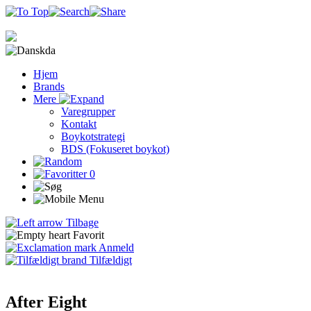
da
Hjem
Brands
Mere
Varegrupper
Kontakt
Boykotstrategi
BDS (Fokuseret boykot)
0
Tilbage
Favorit
Anmeld
Tilfældigt
After Eight