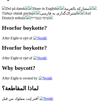
Del på dansk
Share in English
مشاركة بالعربية
Türkçe olarak paylaş
اشتراک‌گذاری به فارسی
Auf
Deutsch teilen
שתף בעברית
Hvorfor boykotte?
After Eight er ejet af
Nestlé
.
Hvorfor boykotte?
After Eight er ejet af
Nestlé
.
Why boycott?
After Eight is owned by
Nestlé
.
لماذا المقاطعة؟
آفتر إيت مملوك من قبل
Nestlé
.