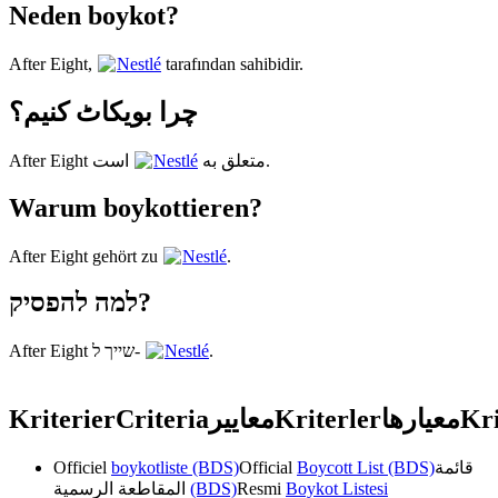
Neden boykot?
After Eight,
Nestlé
tarafından sahibidir.
چرا بویکاٹ کنیم؟
Nestlé
After Eight متعلق به
است.
Warum boykottieren?
After Eight gehört zu
Nestlé
.
למה להפסיק?
After Eight שייך ל-
Nestlé
.
Kriterier
Criteria
معايير
Kriterler
معیارها
Kri
Officiel
boykotliste (BDS)
Official
Boycott List (BDS)
قائمة
المقاطعة الرسمية
(BDS)
Resmi
Boykot Listesi