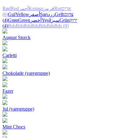
Rød
Red
أحمر
Kırmızı
قرمز
Rot
אדום
(0)
Gul
Yellow
أصفر
Sarı
زرد
Gelb
צהוב
(4)
Grøn
Green
أخضر
Yeşil
سبز
Grün
ירוק
(4)
Bds
Bds
Bds
Bds
Bds
Bds
Bds
(0)
August Storck
Carletti
Chokolade (varegruppe)
Fazer
Jul (varegruppe)
Mint Chocs