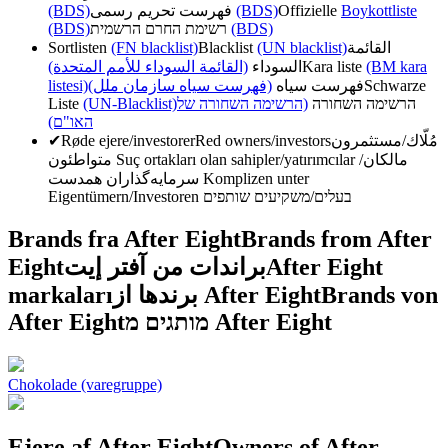
(BDS)
فهرست تحریم رسمی
(BDS)
Offizielle
Boykottliste
(BDS)
רשימת החרם הרשמית
(BDS)
Sortlisten
(FN blacklist)
Blacklist
(UN blacklist)
القائمة
(القائمة السوداء للأمم المتحدة)
السوداء
Kara liste
(BM kara
listesi)
(فهرست سیاه سازمان ملل)
فهرست سیاه
Schwarze
Liste
(UN-Blacklist)
(הרשימה השחורה של
הרשימה השחורה
האו"ם)
✔
Røde ejere/investorer
Red owners/investors
مُلّاك/مستثمرون
متواطئون
Suç ortakları olan sahipler/yatırımcılar
مالکان/
سرمایه‌گذاران همدست
Komplizen unter
Eigentümern/Investoren
בעלים/משקיעים שותפים
Brands fra After Eight
Brands from After
Eight
براندات من آفتر إيت
After Eight
markaları
برندها از After Eight
Brands von
After Eight
מותגים מ After Eight
Chokolade (varegruppe)
Ejere af After Eight
Owners of After