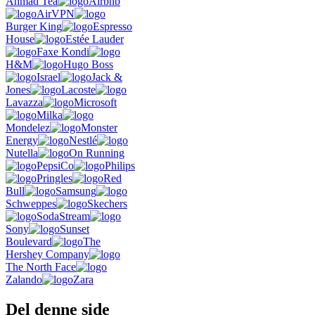
Ahmad Tea
Airbnb
AirVPN
Burger King
Espresso
House
Estée Lauder
Faxe Kondi
H&M
Hugo Boss
Israel
Jack &
Jones
Lacoste
Lavazza
Microsoft
Milka
Mondelez
Monster
Energy
Nestlé
Nutella
On Running
PepsiCo
Philips
Pringles
Red
Bull
Samsung
Schweppes
Skechers
SodaStream
Sony
Sunset
Boulevard
The
Hershey Company
The North Face
Zalando
Zara
Del denne side