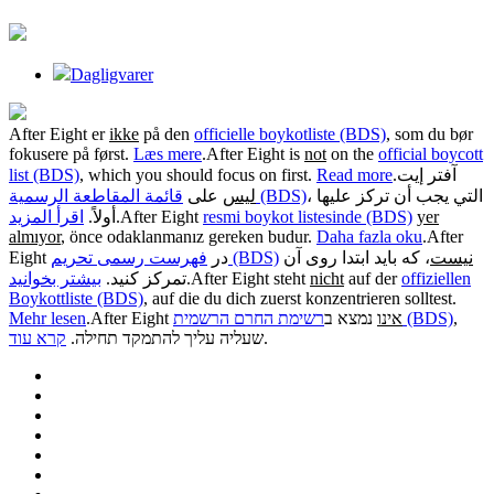
Dagligvarer
After Eight er
ikke
på den
officielle boykotliste (BDS)
, som du bør
fokusere på først.
Læs mere
.
After Eight is
not
on the
official boycott
list (BDS)
, which you should focus on first.
Read more
.
آفتر إيت
، التي يجب أن تركز عليها
قائمة المقاطعة الرسمية (BDS)
ليس
على
اقرأ المزيد
أولاً.
.
After Eight
resmi boykot listesinde (BDS)
yer
almıyor
, önce odaklanmanız gereken budur.
Daha fazla oku
.
After
نیست
، که باید ابتدا روی آن
فهرست رسمی تحریم (BDS)
Eight در
بیشتر بخوانید
تمرکز کنید.
.
After Eight steht
nicht
auf der
offiziellen
Boykottliste (BDS)
, auf die du dich zuerst konzentrieren solltest.
Mehr lesen
.
After Eight
נמצא ב
אינו
רשימת החרם הרשמית (BDS)
,
קרא עוד
שעליה עליך להתמקד תחילה.
.